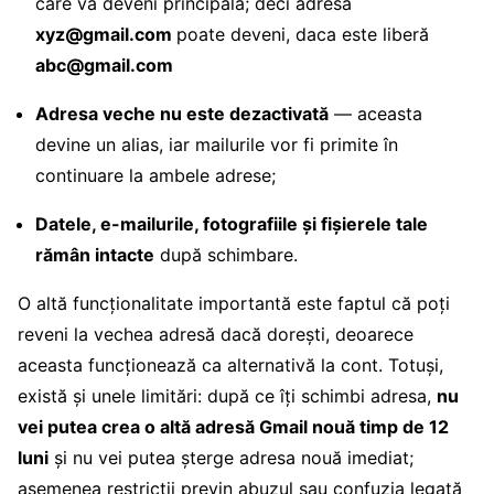
care va deveni principală; deci adresa
xyz@gmail.com
poate deveni, daca este liberă
abc@gmail.com
Adresa veche nu este dezactivată
— aceasta
devine un alias, iar mailurile vor fi primite în
continuare la ambele adrese;
Datele, e-mailurile, fotografiile și fișierele tale
rămân intacte
după schimbare.
O altă funcționalitate importantă este faptul că poți
reveni la vechea adresă dacă dorești, deoarece
aceasta funcționează ca alternativă la cont. Totuși,
există și unele limitări: după ce îți schimbi adresa,
nu
vei putea crea o altă adresă Gmail nouă timp de 12
luni
și nu vei putea șterge adresa nouă imediat;
asemenea restricții previn abuzul sau confuzia legată