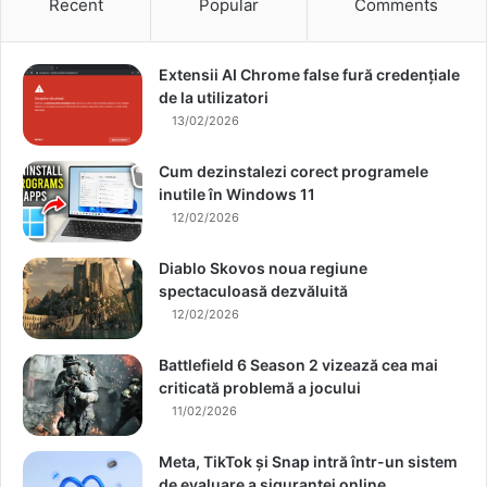
Recent
Popular
Comments
Extensii AI Chrome false fură credențiale
de la utilizatori
13/02/2026
Cum dezinstalezi corect programele
inutile în Windows 11
12/02/2026
Diablo Skovos noua regiune
spectaculoasă dezvăluită
12/02/2026
Battlefield 6 Season 2 vizează cea mai
criticată problemă a jocului
11/02/2026
Meta, TikTok și Snap intră într-un sistem
de evaluare a siguranței online