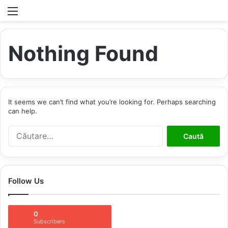
Menu
S
Nothing Found
It seems we can’t find what you’re looking for. Perhaps searching
can help.
C
a
u
t
ă
Follow Us
d
u
p
0
ă
Subscribers
: