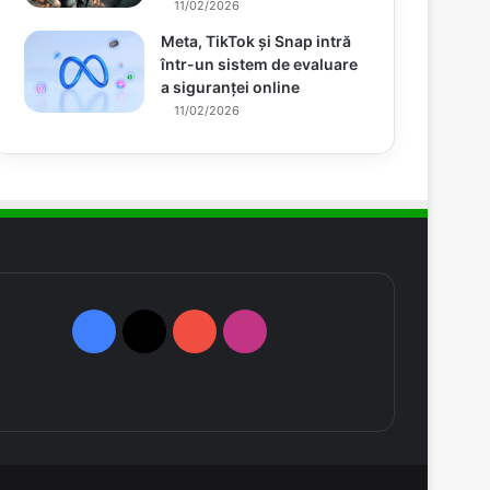
11/02/2026
Meta, TikTok și Snap intră
într-un sistem de evaluare
a siguranței online
11/02/2026
Facebook
X
YouTube
Instagram