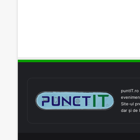
puntIT.ro 
evenimente
Site-ul pr
dar și de 