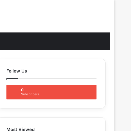
Log In
Sidebar
Switch skin
Search for
Follow Us
0
Subscribers
Most Viewed