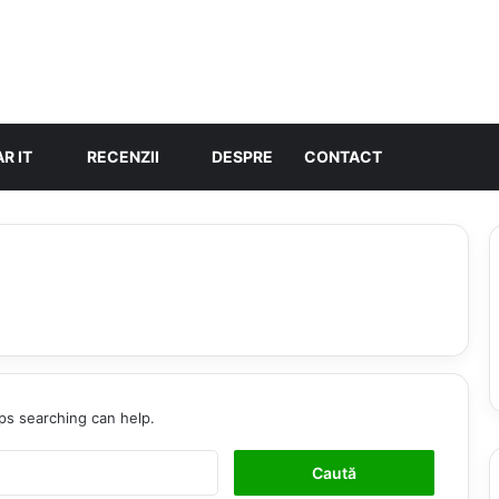
R IT
RECENZII
DESPRE
CONTACT
aps searching can help.
C
a